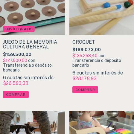
ENVÍO GRATIS
JUEGO DE LA MEMORIA
CROQUET
CULTURA GENERAL
$169.073,00
$159.500,00
$135.258,40
con
$127.600,00
con
Transferencia o depósito
Transferencia o depósito
bancario
bancario
6
cuotas sin interés de
6
cuotas sin interés de
$28.178,83
$26.583,33