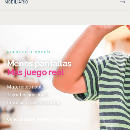
MOBILIARIO
NUESTRA FILOSOFÍA
Menos pantallas
Más juego real
Materiales nobles.
Juguetes que duran.
Infancias más presentes.
→
Conocé cómo hacemos cada pieza