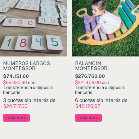
NÚMEROS LARGOS
BALANCÍN
MONTESSORI
MONTESSORI
$74.151,00
$276.760,00
$59.320,80
con
$221.408,00
con
Transferencia o depósito
Transferencia o depósito
bancario
bancario
3
cuotas sin interés de
6
cuotas sin interés de
$24.717,00
$46.126,67