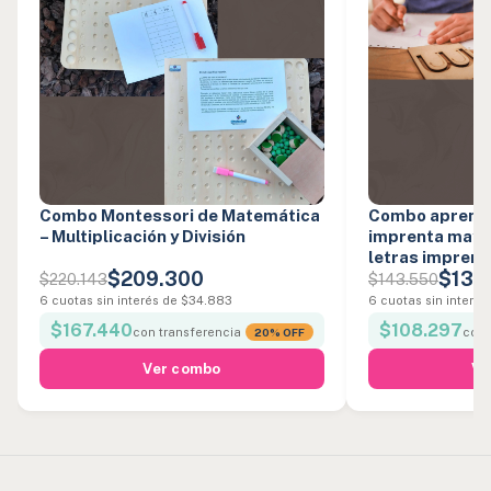
Combo Montessori de Matemática
Combo aprendiz
– Multiplicación y División
imprenta mayús
letras imprent
$209.300
$135
$220.143
$143.550
6 cuotas sin interés de $34.883
6 cuotas sin interé
$167.440
$108.297
con transferencia
20% OFF
con 
Ver combo
Ve